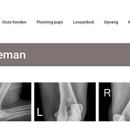
Onze honden
Planning pups
Lesaanbod
Opvang
leman