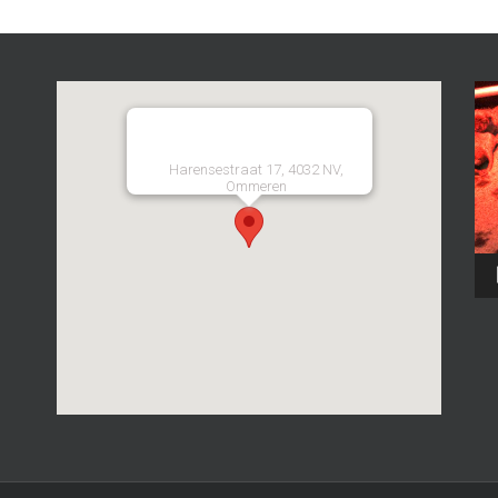
Harensestraat 17, 4032 NV,
Ommeren