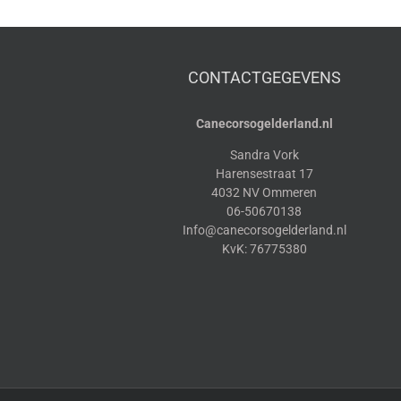
CONTACTGEGEVENS
Canecorsogelderland.nl
Sandra Vork
Harensestraat 17
4032 NV Ommeren
06-50670138
Info@canecorsogelderland.nl
KvK: 76775380