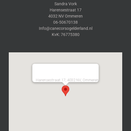
Sandra Vork
Harensestraat 17
4032 NV Ommeren
06-50670138
Info@canecorsogelderland.nl
KvK: 76775380
Harensestraat 17, 4032 NV, Ommeren