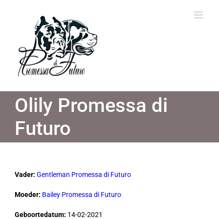
Ga
naar
inhoud
Olily Promessa di
Futuro
Vader:
Gentleman Promessa di Futuro
Moeder:
Bailey Promessa di Futuro
Geboortedatum:
14-02-2021