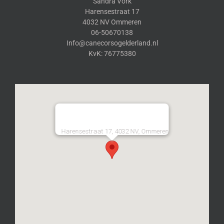
Sandra Vork
Harensestraat 17
4032 NV Ommeren
06-50670138
Info@canecorsogelderland.nl
KvK: 76775380
Harensestraat 17, 4032 NV, Ommeren