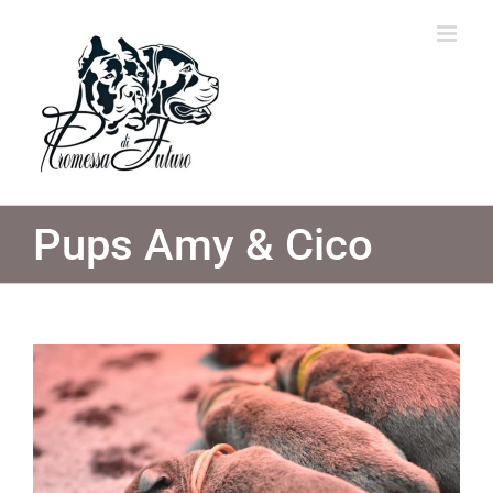
Ga
naar
inhoud
Pups Amy & Cico