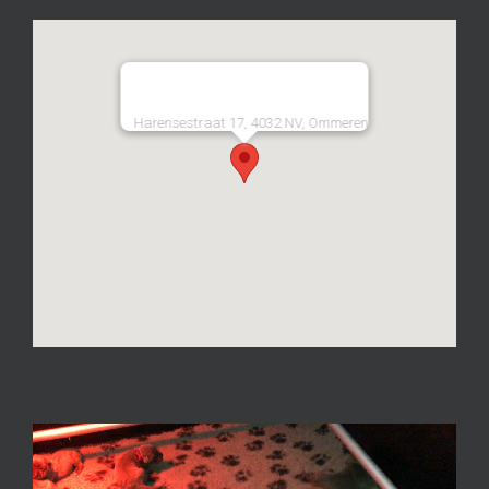
Harensestraat 17, 4032 NV, Ommeren
Videospeler