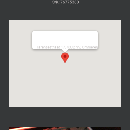
KvK: 76775380
Harensestraat 17, 4032 NV, Ommeren
Videospeler