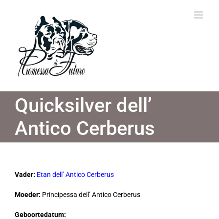
Ga
naar
inhoud
Quicksilver dell’
Antico Cerberus
Vader:
Etan dell’ Antico Cerberus
Moeder:
Principessa dell’ Antico Cerberus
Geboortedatum: