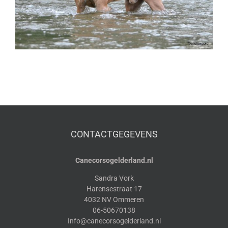
CONTACTGEGEVENS
Canecorsogelderland.nl
Sandra Vork
Harensestraat 17
4032 NV Ommeren
06-50670138
Info@canecorsogelderland.nl