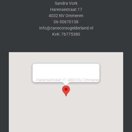
Sandra Vork
Harensestraat 17
4032 NV Ommeren
06-50670138
Info@canecorsogelderland.nl
KvK: 76775380
Harensestraat 17, 4032 NV, Ommeren