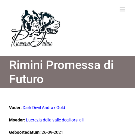
Ga
naar
inhoud
Rimini Promessa di
Futuro
Vader:
Dark Devil Andrax Gold
Moeder:
Lucrezia della valle degli orsi ali
Geboortedatum:
26-09-2021