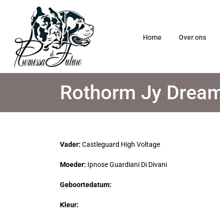
Ga
naar
inhoud
Home
Over ons
Rothorm Jy Drea
Vader:
Castleguard High Voltage
Moeder:
Ipnose Guardiani Di Divani
Geboortedatum:
Kleur: