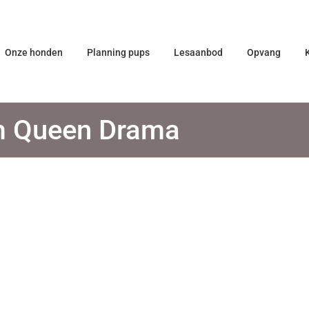
Onze honden
Planning pups
Lesaanbod
Opvang
m Queen Drama