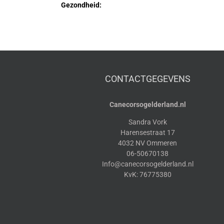
Gezondheid:
CONTACTGEGEVENS
Canecorsogelderland.nl
Sandra Vork
Harensestraat 17
4032 NV Ommeren
06-50670138
Info@canecorsogelderland.nl
KvK: 76775380