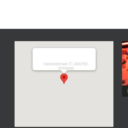
Harensestraat 17, 4032 NV,
Ommeren